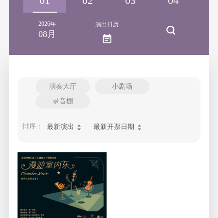
31
01
02
03
04
0
2026年
演出日历
08月
演奏大厅
小剧场
录音棚
排序：
最新演出
最新开票日期