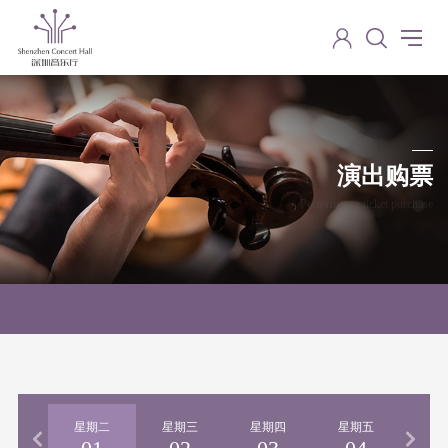
演出购票
Performance ticket purchase
期一
星期二
星期三
星期四
星期五
星