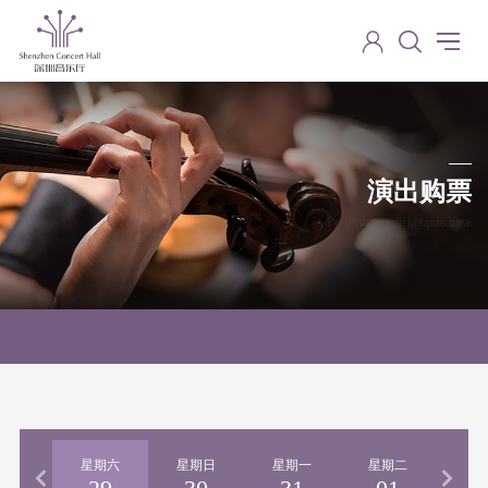
演出购票
Performance ticket purchase
期五
星期六
星期日
星期一
星期二
星