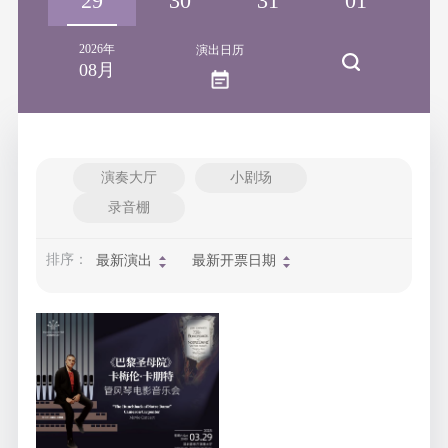
28
29
30
31
01
0
2026年
演出日历
08月
演奏大厅
小剧场
录音棚
排序：
最新演出
最新开票日期