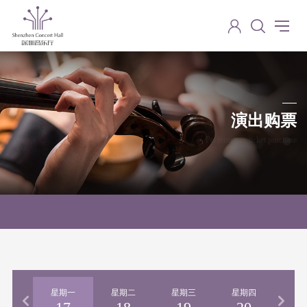
演出购票
Performance ticket purchase
期日
星期一
星期二
星期三
星期四
星