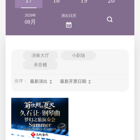
16
17
18
19
20
2
2026年
演出日历
08月
演奏大厅
小剧场
录音棚
排序：
最新演出
最新开票日期