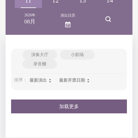
10
11
12
13
14
1
2026年
演出日历
08月
演奏大厅
小剧场
录音棚
排序：
最新演出
最新开票日期
加载更多