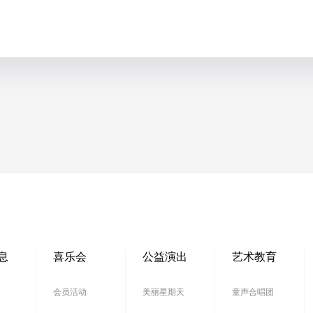
息
喜乐会
公益演出
艺术教育
会员活动
美丽星期天
童声合唱团