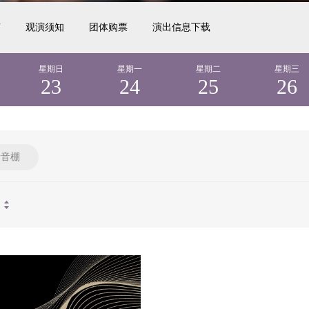
南
观演须知
团体购票
演出信息下载
星期日
星期一
星期二
星期三
23
24
25
26
录音棚