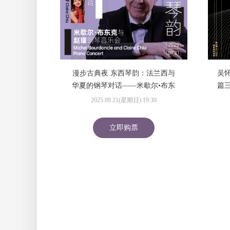
漫步古典夜 东西琴韵：法兰西与
吴怀
华夏的钢琴对话——米歇尔•布东
篇三
克与赵瑾钢琴音乐会
2025.09.21(星期日) 19:30
立即购票