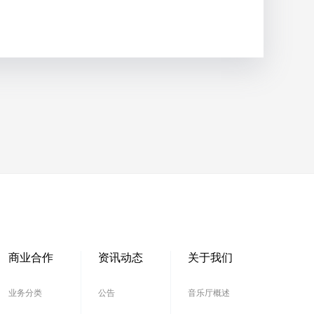
商业合作
资讯动态
关于我们
业务分类
公告
音乐厅概述