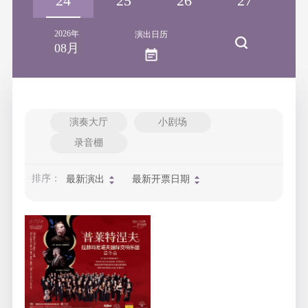
23
24
25
26
27
2
2026年
演出日历
08月
演奏大厅
小剧场
录音棚
排序：
最新演出
最新开票日期