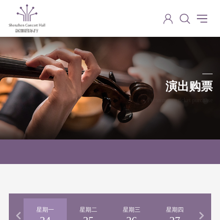
演出购票
Performance ticket purchase
期日
星期一
星期二
星期三
星期四
星