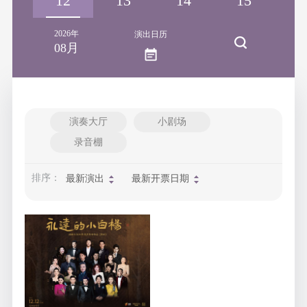
11
12
13
14
15
1
2026年
演出日历
08月
演奏大厅
小剧场
录音棚
排序：
最新演出
最新开票日期