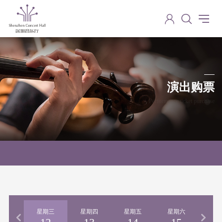
演出购票
Performance ticket purchase
期二
星期三
星期四
星期五
星期六
星