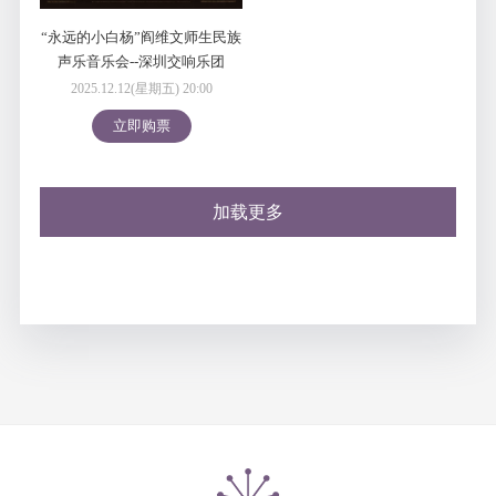
“永远的小白杨”阎维文师生民族
声乐音乐会--深圳交响乐团
2025/2026音乐季
2025.12.12(星期五) 20:00
立即购票
加载更多