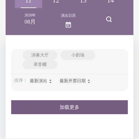
10
11
12
13
14
1
2026年
演出日历
08月
演奏大厅
小剧场
录音棚
排序：
最新演出
最新开票日期
加载更多