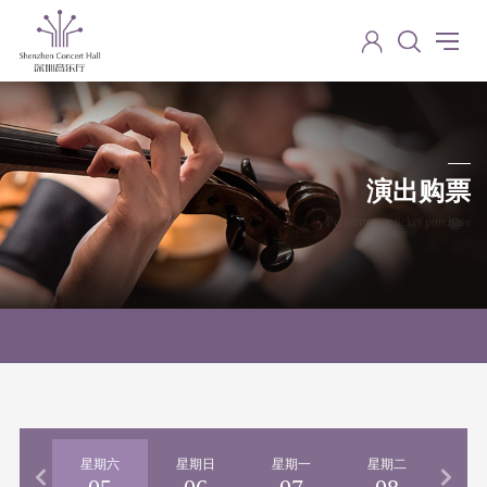
演出购票
Performance ticket purchase
期五
星期六
星期日
星期一
星期二