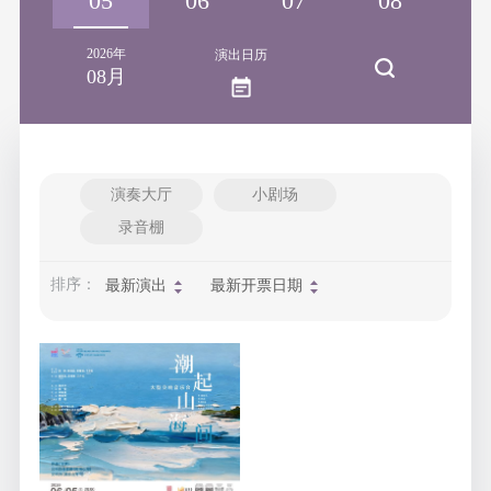
04
05
06
07
08
2026年
演出日历
08月
演奏大厅
小剧场
录音棚
排序：
最新演出
最新开票日期