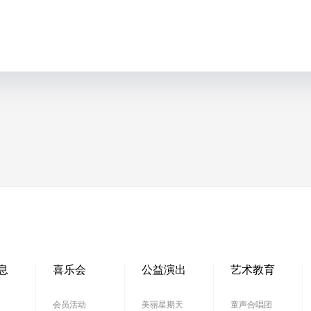
息
喜乐会
公益演出
艺术教育
会员活动
美丽星期天
童声合唱团