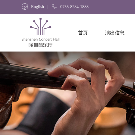
English
0755-8284-1888
首页
演出信息