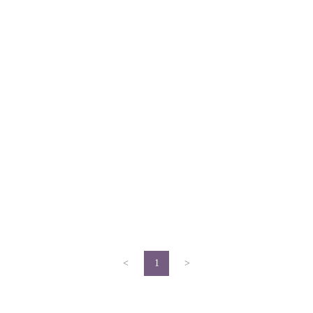
<
1
>