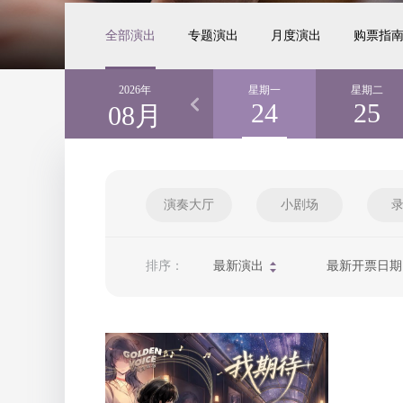
全部演出
专题演出
月度演出
购票指
星期六
2026年
星期日
星期一
星期二
22
23
24
25
08月
演奏大厅
小剧场
排序：
最新演出
最新开票日期