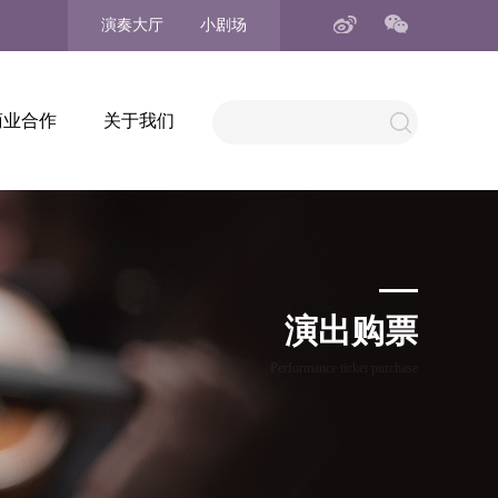
演奏大厅
小剧场
商业合作
关于我们
演出购票
Performance ticket purchase