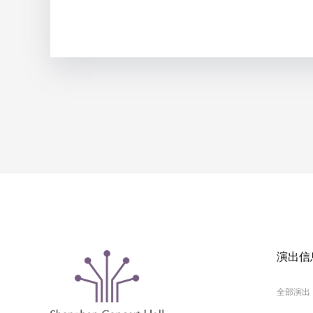
演出信
全部演出