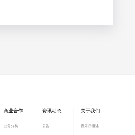
商业合作
资讯动态
关于我们
业务分类
公告
音乐厅概述