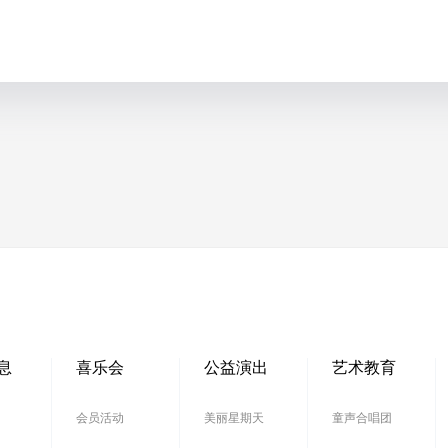
息
喜乐会
公益演出
艺术教育
会员活动
美丽星期天
童声合唱团