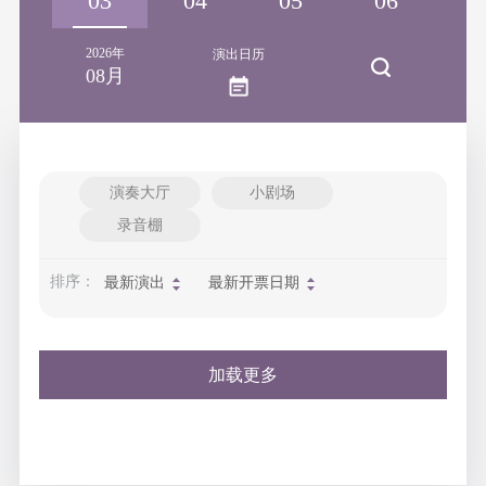
02
03
04
05
06
0
2026年
演出日历
08月
演奏大厅
小剧场
录音棚
排序：
最新演出
最新开票日期
加载更多