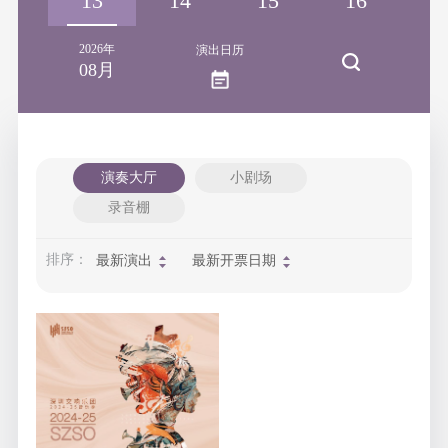
12
13
14
15
16
1
2026年
演出日历
08月
演奏大厅
小剧场
录音棚
排序：
最新演出
最新开票日期