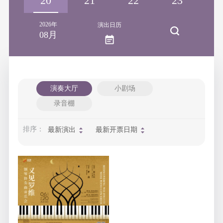
19
20
21
22
23
2
2026年
演出日历
08月
演奏大厅
小剧场
录音棚
排序：
最新演出
最新开票日期