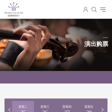
演出购票
Performance ticket purchase
期一
星期二
星期三
星期四
星期五
星