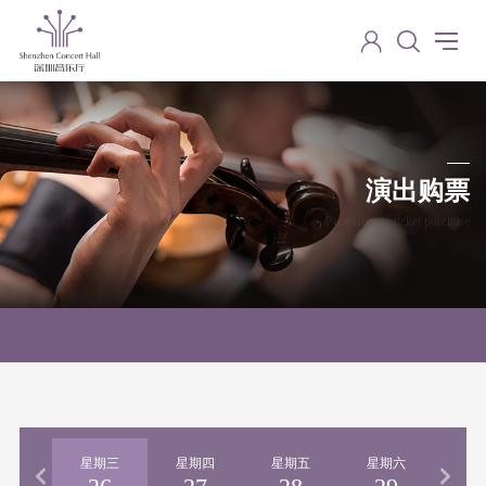
演出购票
Performance ticket purchase
期二
星期三
星期四
星期五
星期六
星