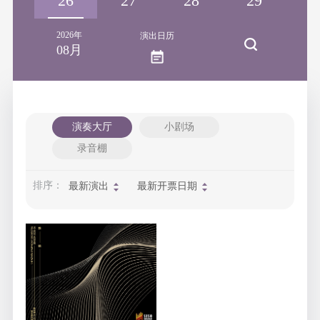
25
26
27
28
29
3
2026年
演出日历
08月
演奏大厅
小剧场
录音棚
排序：
最新演出
最新开票日期