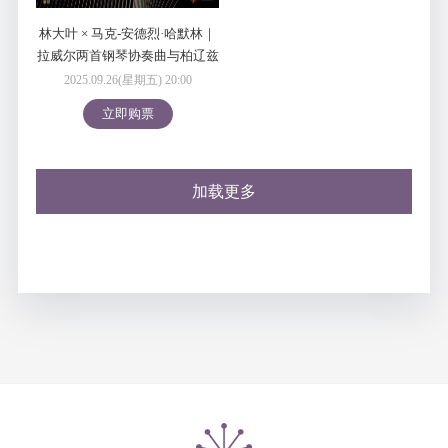
林大叶 × 马克-安德烈·哈默林｜
拉威尔两首钢琴协奏曲与柏辽兹
幻想曲--深圳交响乐团
2025.09.26(星期五) 20:00
2025/2026音乐季
立即购票
加载更多