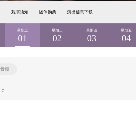
南
观演须知
团体购票
演出信息下载
星期二
星期三
星期四
星期五
01
02
03
04
录音棚