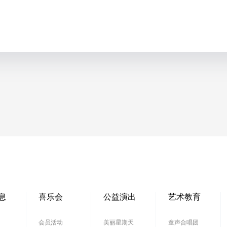
息
喜乐会
公益演出
艺术教育
会员活动
美丽星期天
童声合唱团