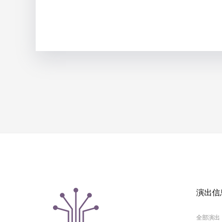
演出信
全部演出