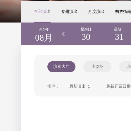
全部演出
专题演出
月度演出
购票指
星期五
2026年
星期六
星期日
星期一
28
29
30
31
08月
演奏大厅
小剧场
排序：
最新演出
最新开票日期