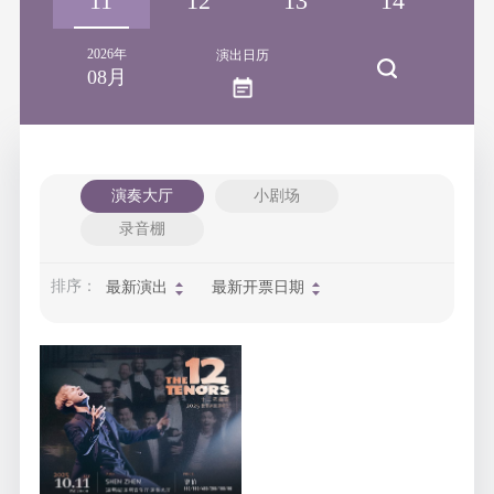
10
11
12
13
14
1
2026年
演出日历
08月
演奏大厅
小剧场
录音棚
排序：
最新演出
最新开票日期