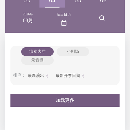
02
03
04
05
06
2026年
演出日历
08月
演奏大厅
小剧场
录音棚
排序：
最新演出
最新开票日期
加载更多