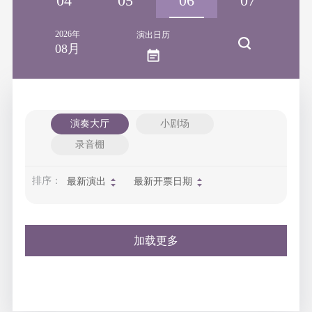
03
04
05
06
07
2026年
演出日历
08月
演奏大厅
小剧场
录音棚
排序：
最新演出
最新开票日期
加载更多