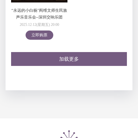
“永远的小白杨”阎维文师生民族
声乐音乐会--深圳交响乐团
2025/2026音乐季
2025.12.12(星期五) 20:00
立即购票
加载更多