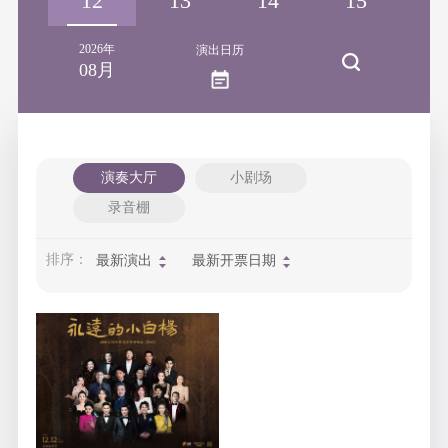
11
12
13
14
15
1
2026年
演出日历
08月
演奏大厅
小剧场
录音棚
排序：
最新演出
最新开票日期