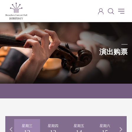
演出购票
Performance ticket purchase
期二
星期三
星期四
星期五
星期六
星