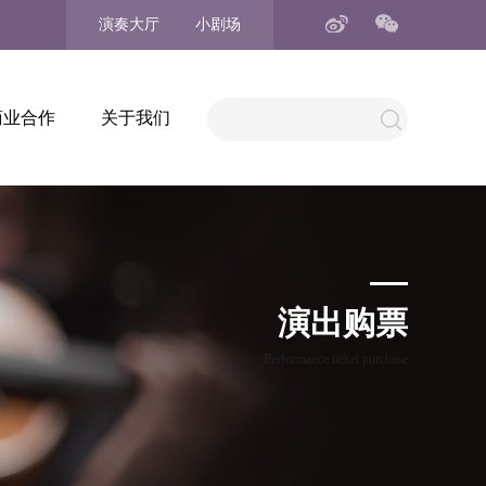
演奏大厅
小剧场
商业合作
关于我们
演出购票
Performance ticket purchase