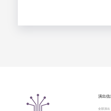
演出信
全部演出