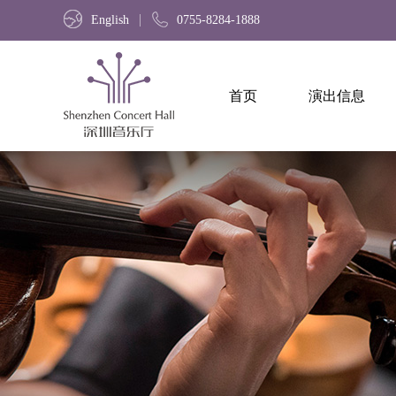
English
0755-8284-1888
首页
演出信息