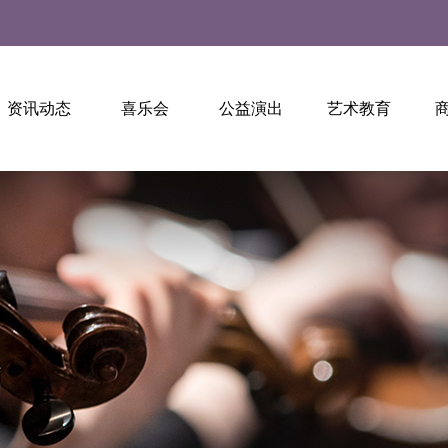
资讯动态
喜乐会
公益演出
艺术教育