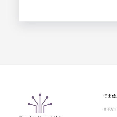
演出信
全部演出