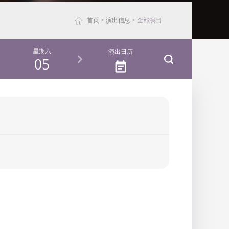
首页
>
演出信息
>
全部演出
星期六
星期日
演出日历
05
06