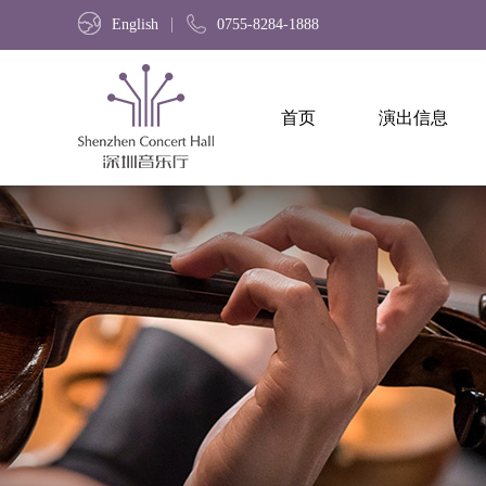
English
0755-8284-1888
首页
演出信息