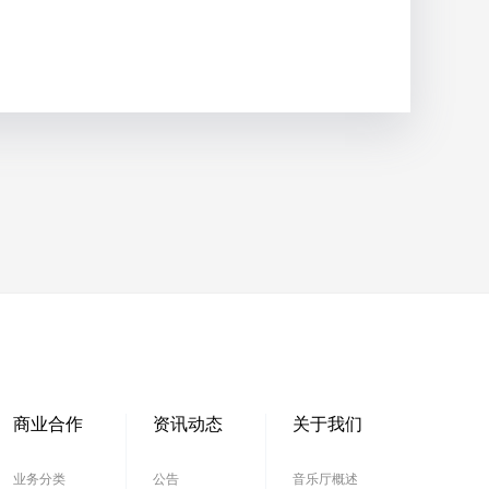
商业合作
资讯动态
关于我们
业务分类
公告
音乐厅概述