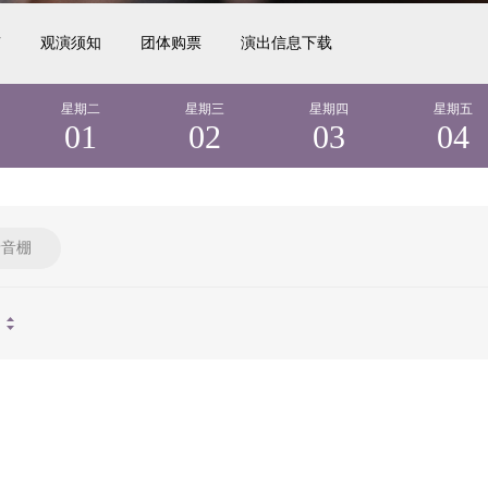
南
观演须知
团体购票
演出信息下载
星期二
星期三
星期四
星期五
01
02
03
04
录音棚