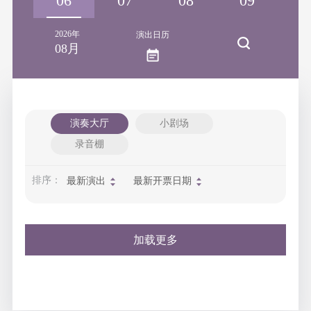
06
07
08
09
1
2026年
演出日历
08月
演奏大厅
小剧场
录音棚
排序：
最新演出
最新开票日期
加载更多