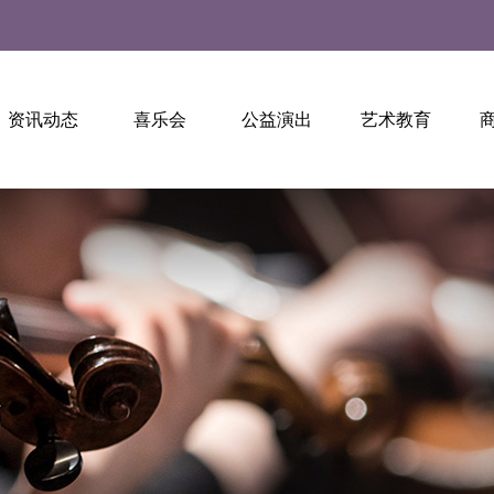
资讯动态
喜乐会
公益演出
艺术教育