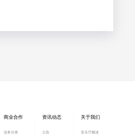
商业合作
资讯动态
关于我们
业务分类
公告
音乐厅概述