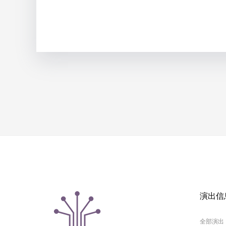
演出信
全部演出