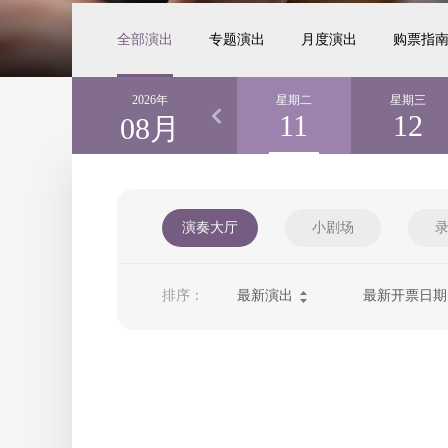
全部演出
专题演出
月度演出
购票指
星期日
2026年
星期一
星期二
星期三
09
10
11
12
08月
演奏大厅
小剧场
排序：
最新演出
最新开票日期