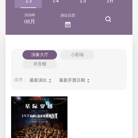
12
13
14
15
16
1
2026年
演出日历
08月
演奏大厅
小剧场
录音棚
排序：
最新演出
最新开票日期