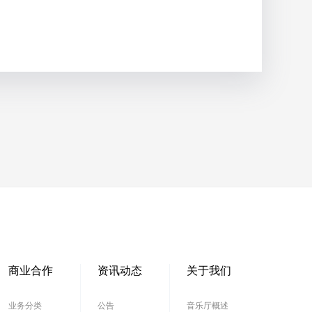
商业合作
资讯动态
关于我们
业务分类
公告
音乐厅概述