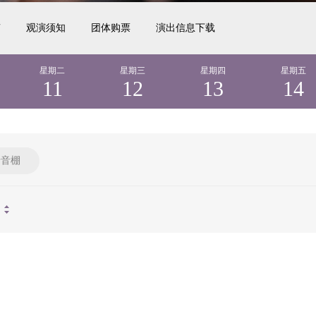
南
观演须知
团体购票
演出信息下载
星期二
星期三
星期四
星期五
11
12
13
14
录音棚