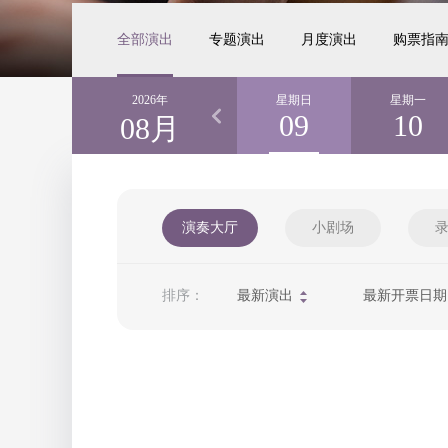
全部演出
专题演出
月度演出
购票指
2026年
星期日
星期一
09
10
08月
演奏大厅
小剧场
排序：
最新演出
最新开票日期