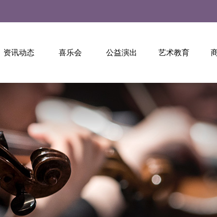
资讯动态
喜乐会
公益演出
艺术教育