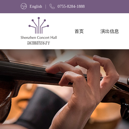
English
0755-8284-1888
首页
演出信息