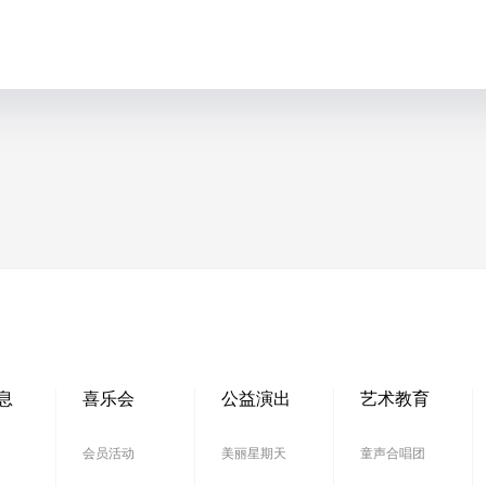
息
喜乐会
公益演出
艺术教育
会员活动
美丽星期天
童声合唱团