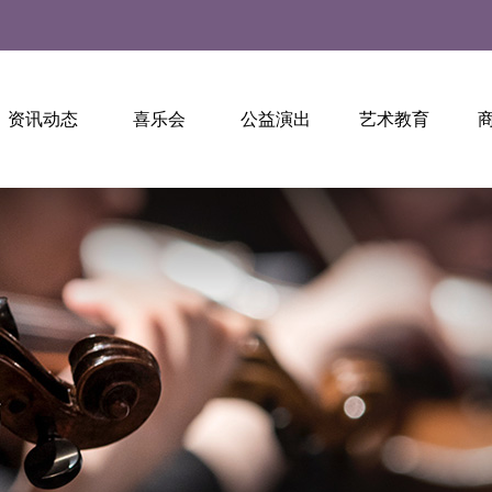
资讯动态
喜乐会
公益演出
艺术教育