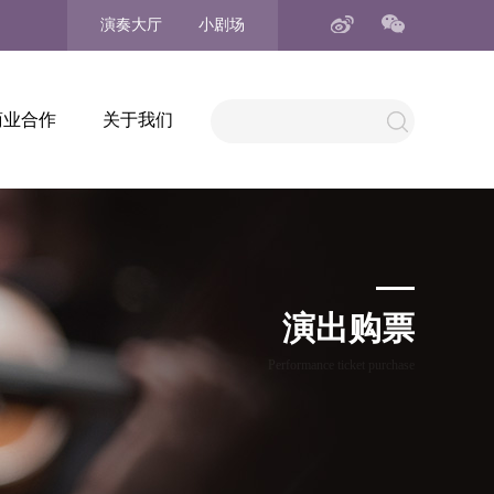
演奏大厅
小剧场
商业合作
关于我们
演出购票
Performance ticket purchase