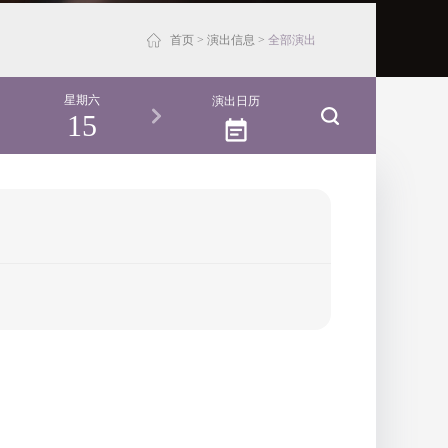
首页
>
演出信息
>
全部演出
星期六
星期日
星期一
星期二
演出日历
15
16
17
18