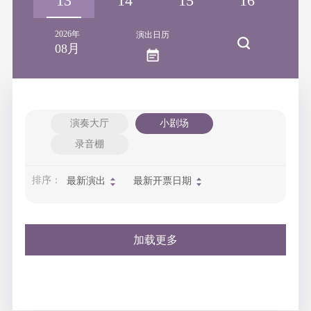
12
13
14
15
16
1
2026年
演出日历
08月
演奏大厅
小剧场
录音棚
排序：
最新演出
最新开票日期
加载更多