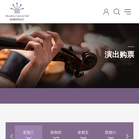
演出购票
Performance ticket purchase
期二
星期三
星期四
星期五
星期六
星