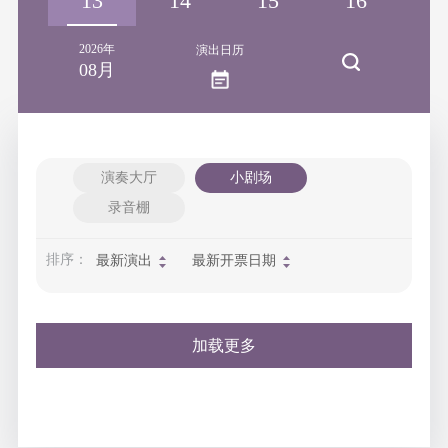
12
13
14
15
16
1
2026年
演出日历
08月
演奏大厅
小剧场
录音棚
排序：
最新演出
最新开票日期
加载更多