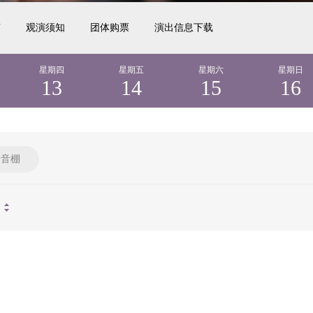
南
观演须知
团体购票
演出信息下载
星期四
星期五
星期六
星期日
13
14
15
16
录音棚