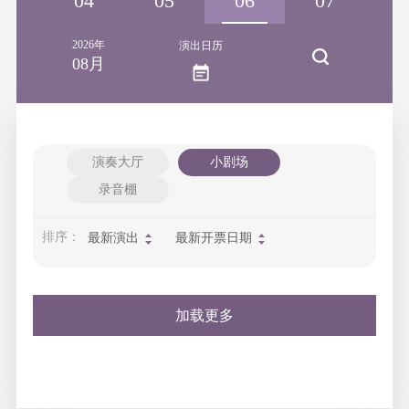
03
04
05
06
07
2026年
演出日历
08月
演奏大厅
小剧场
录音棚
排序：
最新演出
最新开票日期
加载更多