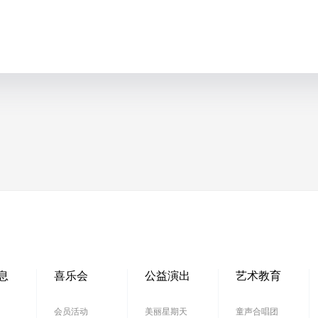
息
喜乐会
公益演出
艺术教育
会员活动
美丽星期天
童声合唱团