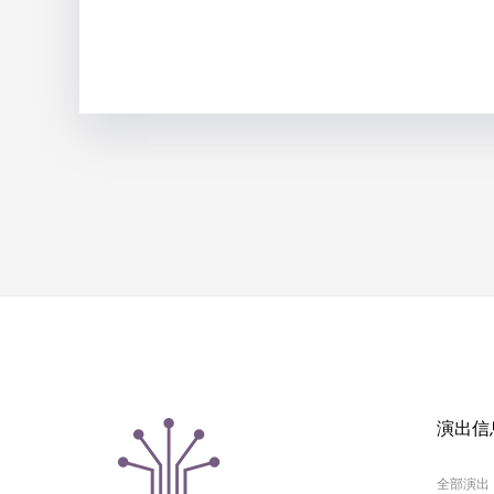
演出信
全部演出