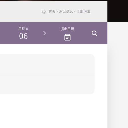
首页
>
演出信息
>
全部演出
星期日
星期一
演出日历
06
07