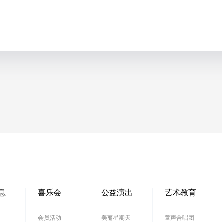
息
喜乐会
公益演出
艺术教育
会员活动
美丽星期天
童声合唱团