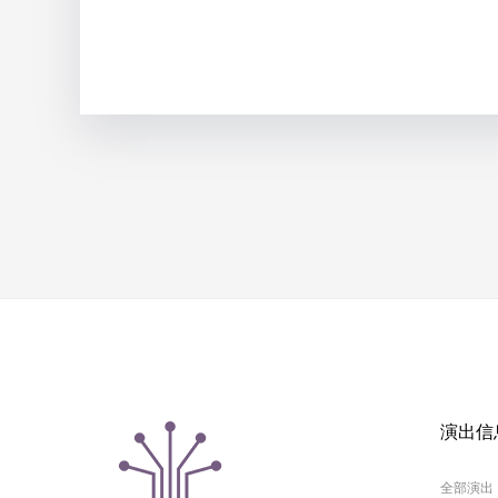
演出信
全部演出