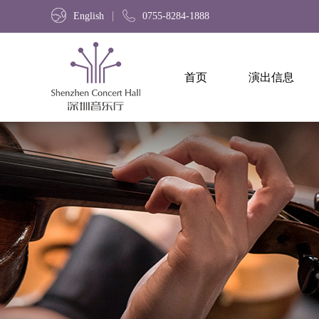
English
0755-8284-1888
首页
演出信息