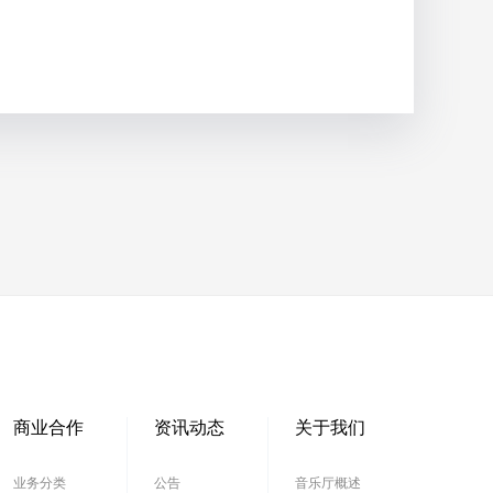
商业合作
资讯动态
关于我们
业务分类
公告
音乐厅概述