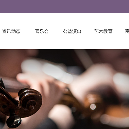
资讯动态
喜乐会
公益演出
艺术教育