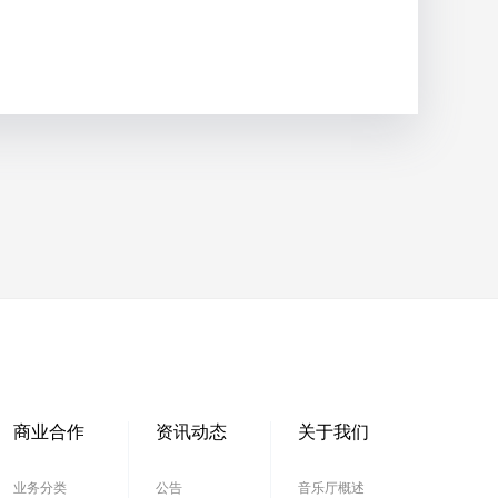
商业合作
资讯动态
关于我们
业务分类
公告
音乐厅概述