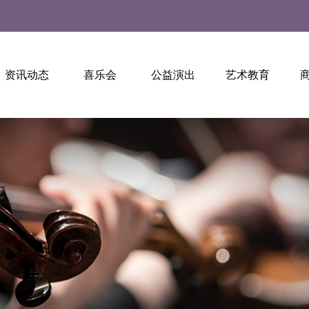
资讯动态
喜乐会
公益演出
艺术教育