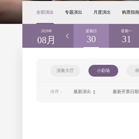
全部演出
专题演出
月度演出
购票指
星期五
2026年
星期六
星期日
星期一
28
29
30
31
08月
演奏大厅
小剧场
排序：
最新演出
最新开票日期