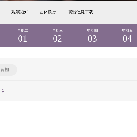
南
观演须知
团体购票
演出信息下载
星期二
星期三
星期四
星期五
01
02
03
04
录音棚