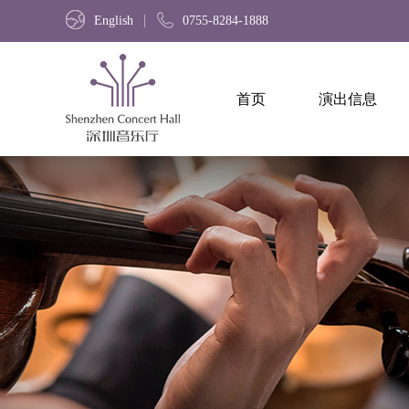
English
0755-8284-1888
首页
演出信息