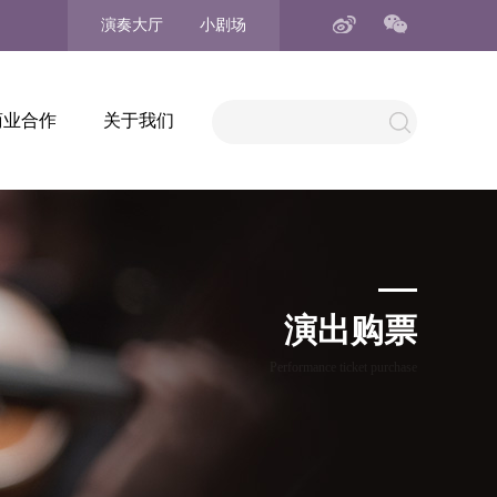
演奏大厅
小剧场
商业合作
关于我们
演出购票
Performance ticket purchase