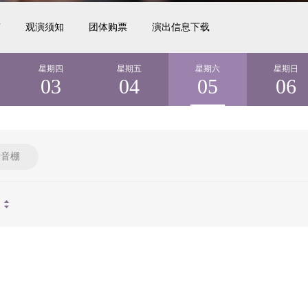
南
观演须知
团体购票
演出信息下载
星期四
星期五
星期六
星期日
03
04
05
06
录音棚