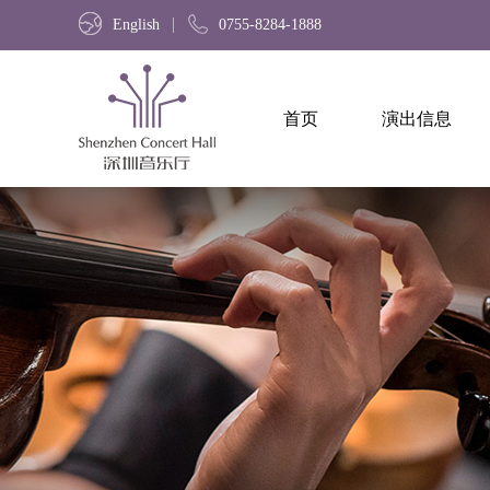
English
0755-8284-1888
首页
演出信息