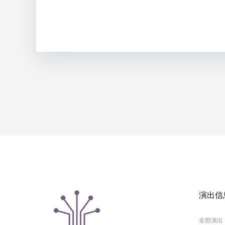
演出信
全部演出