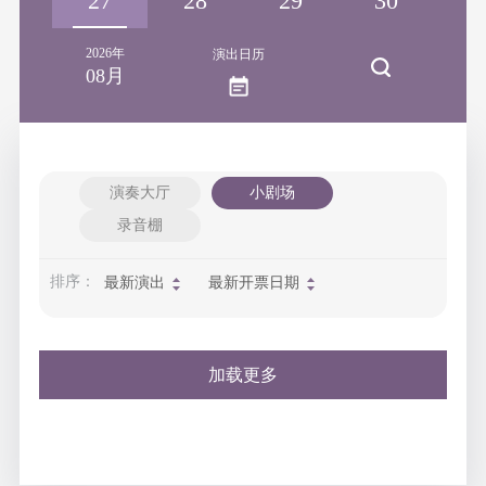
26
27
28
29
30
3
2026年
演出日历
08月
演奏大厅
小剧场
录音棚
排序：
最新演出
最新开票日期
加载更多