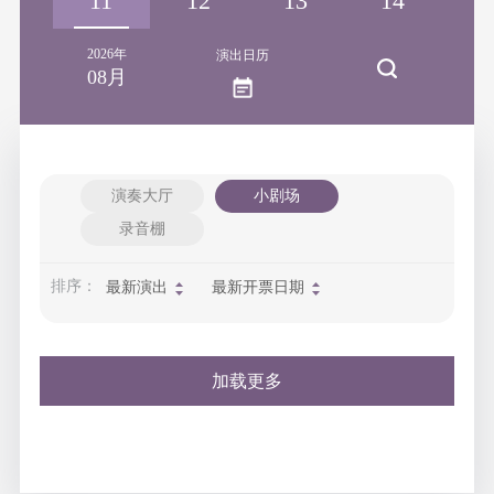
10
11
12
13
14
1
2026年
演出日历
08月
演奏大厅
小剧场
录音棚
排序：
最新演出
最新开票日期
加载更多