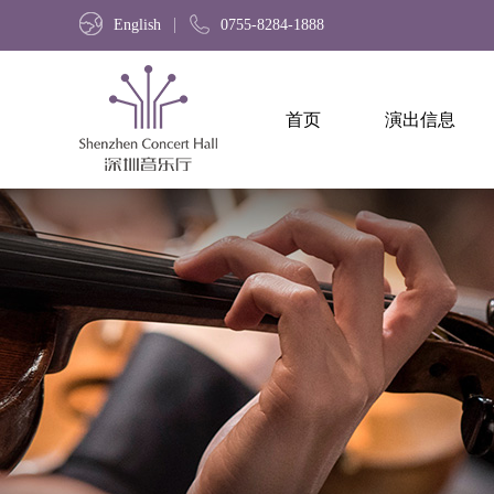
English
0755-8284-1888
首页
演出信息