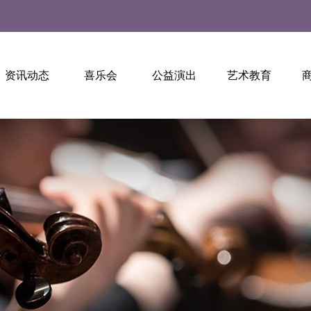
资讯动态
喜乐会
公益演出
艺术教育