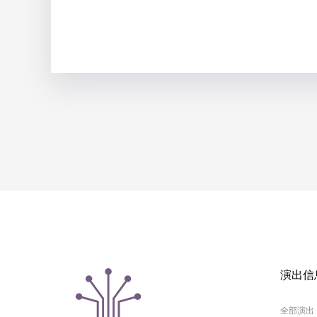
演出信
全部演出