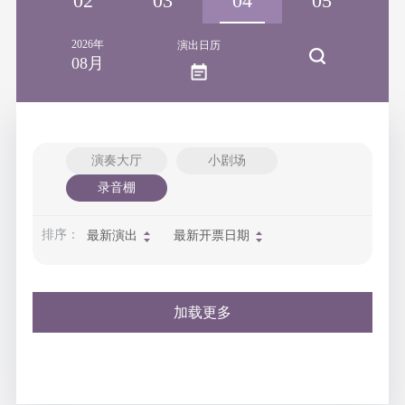
01
02
03
04
05
2026年
演出日历
08月
演奏大厅
小剧场
录音棚
排序：
最新演出
最新开票日期
加载更多