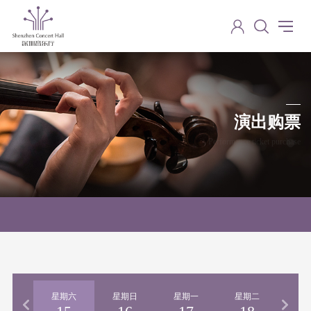
演出购票
Performance ticket purchase
期五
星期六
星期日
星期一
星期二
星