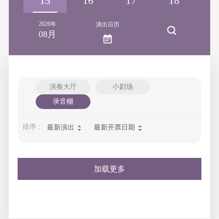
14
15
16
17
18
1
2026年
演出日历
08月
演奏大厅
小剧场
录音棚
排序：
最新演出
最新开票日期
加载更多