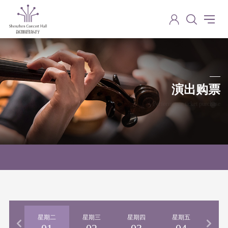
演出购票
Performance ticket purchase
期一
星期二
星期三
星期四
星期五
星