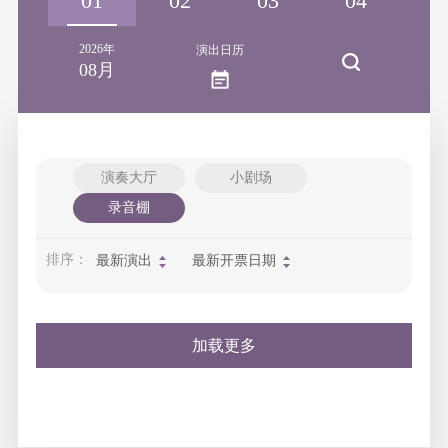
31
01
02
03
04
0
2026年
演出日历
08月
演奏大厅
小剧场
录音棚
排序：
最新演出
最新开票日期
加载更多