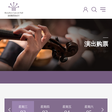
演出购票
Performance ticket purchase
期二
星期三
星期四
星期五
星期六
星