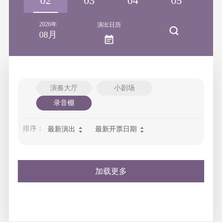
01
02
03
04
05
0
2026年
演出日历
08月
演奏大厅
小剧场
录音棚
排序：
最新演出
最新开票日期
加载更多