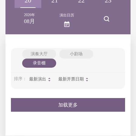
19
20
21
22
23
2
2026年
演出日历
08月
演奏大厅
小剧场
录音棚
排序：
最新演出
最新开票日期
加载更多